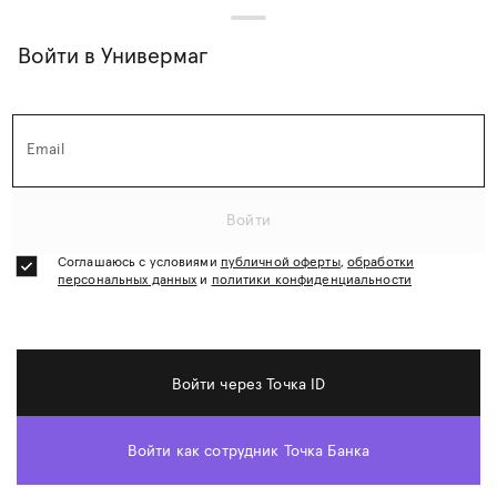
Войти в Универмаг
Email
Войти
Соглашаюсь с условиями
публичной оферты
,
обработки
персональных данных
и
политики конфиденциальности
© АО «Точка»,
2026
Оставаясь в Универмаге, вы соглашаетесь
Политика конфиденциальности
и
обработки персональных
на использование
cookies.
Войти через Точка ID
данных
Телеграм
VK
Хорошо
О нас
Доставка
Возврат
Оферта
Войти как сотрудник Точка Банка
Баллы и промокоды
Предзаказ