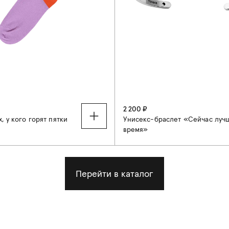
2 200 ₽
, у кого горят пятки
Унисекс-браслет «Сейчас луч
время»
41-44
15-17,5 см
17,5-19 см
Перейти в каталог