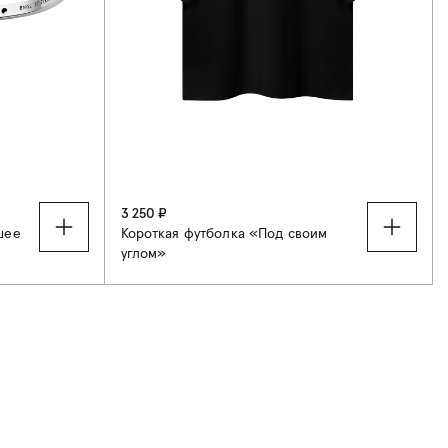
3 250 ₽
шее
Короткая футболка «Под своим
углом»
S
M
L
XL
XXL
19-21 см