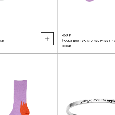
450 ₽
ски
Носки для тех, кто наступает н
пятки
38-41
37-40
41-44