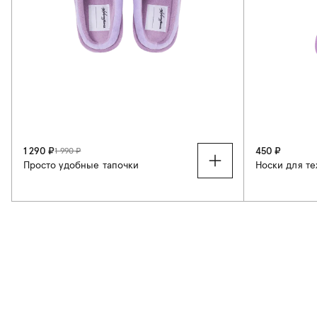
1 290 ₽
450 ₽
1 990 ₽
Просто удобные тапочки
Носки для тех
36
37
38
39
40
41
37-40
42
43
44
45