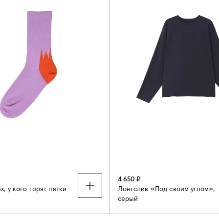
4 650 ₽
х, у кого горят пятки
Лонгслив «Под своим углом»,
серый
41-44
S
M
L
XL
XX