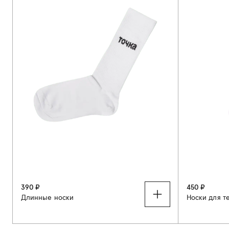
390 ₽
450 ₽
Длинные носки
Носки для те
34-37
38-41
37-40