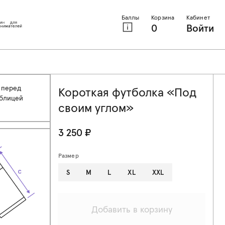
Баллы
Корзина
Кабинет
0
Войти
 перед
Короткая футболка «Под
аблицей
своим углом»
3 250 ₽
Размер
S
M
L
XL
XXL
Добавить в корзину