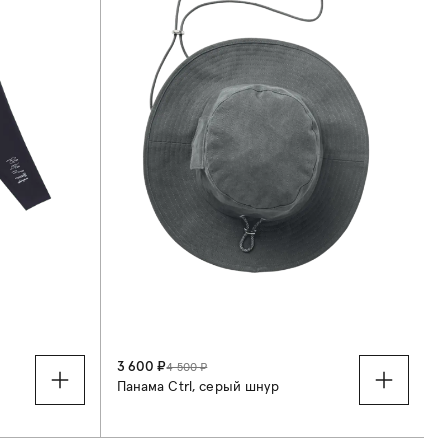
3 600 ₽
4 500 ₽
Панама Ctrl, серый шнур
S
M
L