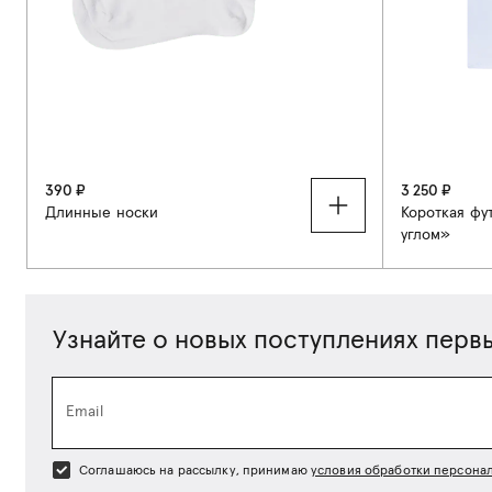
390 ₽
3 250 ₽
Длинные носки
Короткая фу
углом»
34-37
38-41
S
M
Узнайте о новых поступлениях перв
Email
Соглашаюсь на рассылку, принимаю
условия обработки персона