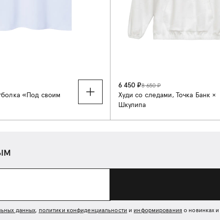
6 450 ₽
8 650 ₽
тболка «Под своим
Худи со следами, Точка Банк ×
Шкулипа
L
XL
XXL
S
M
L
XL
XX
ым
льных данных
,
политики конфиденциальности
и
информирования
о новинках и