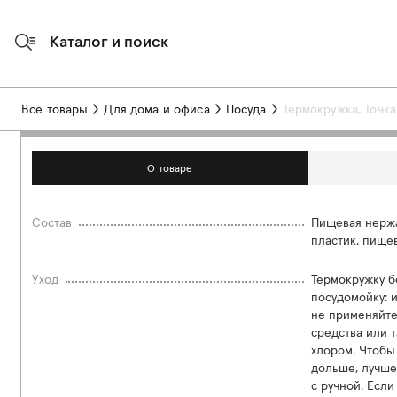
Каталог и поиск
Все товары
Для дома и офиса
Посуда
Термокружка, Точка
О товаре
Состав
Пищевая нержа
пластик, пище
Уход
Термокружку б
посудомойку: 
не применяйте
средства или 
хлором. Чтобы
дольше, лучше
с ручной. Если