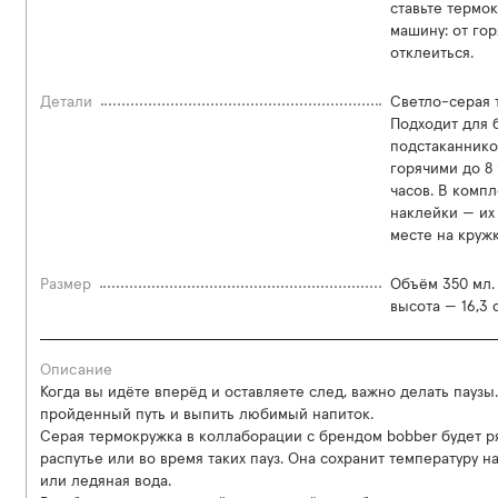
ставьте термо
машину: от го
отклеиться.
Детали
Светло-серая 
Подходит для 
подстаканнико
горячими до 8 
часов. В комп
наклейки — их
месте на круж
Размер
Объём 350 мл.
высота — 16,3 
Описание
Когда вы идёте вперёд и оставляете след, важно делать паузы.
пройденный путь и выпить любимый напиток.
Серая термокружка в коллаборации с брендом bobber будет ря
распутье или во время таких пауз. Она сохранит температуру н
или ледяная вода.