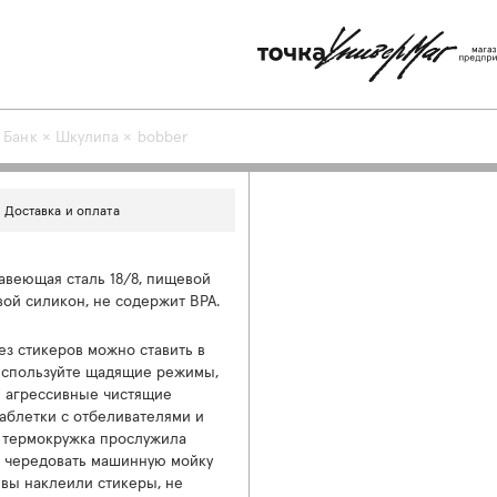
 Банк × Шкулипа × bobber
Доставка и оплата
веющая сталь 18/8, пищевой
вой силикон, не содержит BPA.
ез стикеров можно ставить в
используйте щадящие режимы,
 агрессивные чистящие
таблетки с отбеливателями и
 термокружка прослужила
 чередовать машинную мойку
 вы наклеили стикеры, не