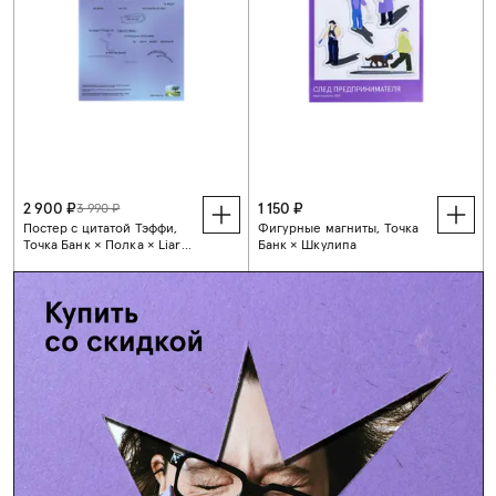
2 900 ₽
1 150 ₽
3 990 ₽
Постер с цитатой Тэффи,
Фигурные магниты, Точка
Точка Банк × Полка × Liars
Банк × Шкулипа
Collective