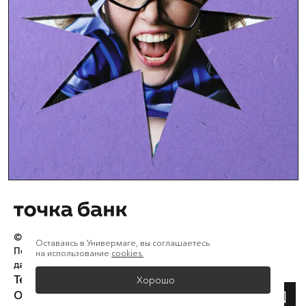
© АО «Точка»,
2026
Оставаясь в Универмаге, вы соглашаетесь
Политика конфиденциальности
и
обработки персональных
на использование
cookies.
данных
Телеграм
VK
Хорошо
О нас
Доставка
Возврат
Оферта