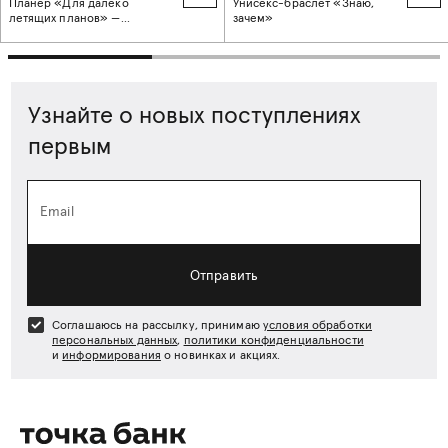
Планер «Для далеко
Унисекс-браслет «Знаю,
летящих планов» —
зачем»
подарочная упаковка
Узнайте о новых поступлениях
первым
Email
Отправить
Соглашаюсь на рассылку, принимаю
условия обработки
персональных данных
,
политики конфиденциальности
и
информирования
о новинках и акциях.