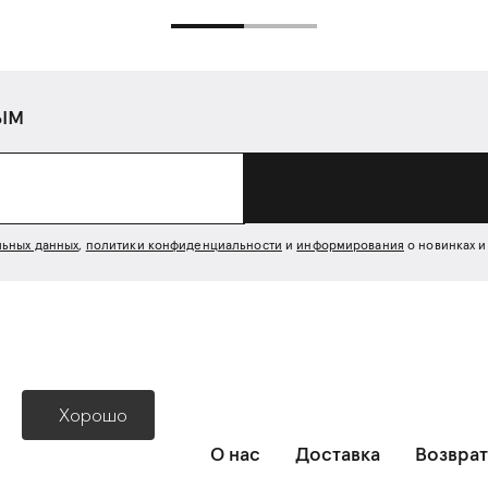
ым
льных данных
,
политики конфиденциальности
и
информирования
о новинках и
Хорошо
О нас
Доставка
Возврат
ных