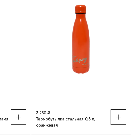
3 250 ₽
1
ламя
Термобутылка стальная 0,5 л,
С
оранжевая