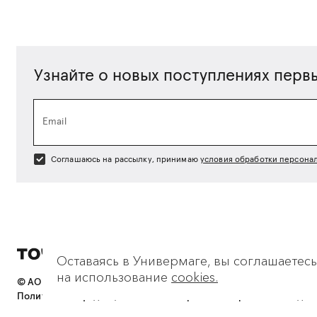
Узнайте о новых поступлениях перв
Email
Соглашаюсь на рассылку, принимаю
условия обработки персона
Оставаясь в Универмаге, вы соглашаетесь
на использование
cookies.
© АО «Точка»,
2026
Политика конфиденциальности
и
обработки персональных дан