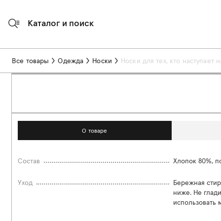
Каталог и поиск
Все товары
Одежда
Носки
Носки для тех, кто наступает н
О товаре
Состав
Хлопок 80%, п
Уход
Бережная стир
ниже. Не глади
использовать 