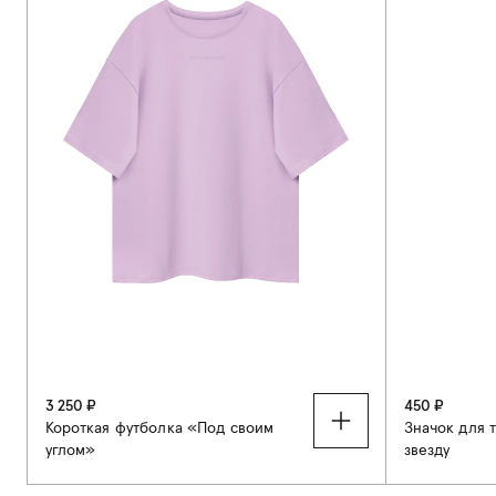
3 250 ₽
450 ₽
Короткая футболка «Под своим
Значок для 
углом»
звезду
S
M
L
XL
XXL