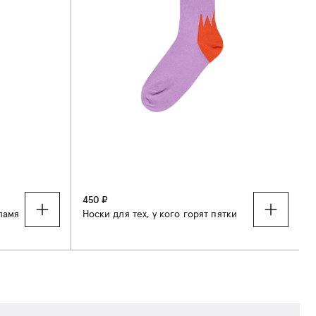
450 ₽
8
ламя
Носки для тех, у кого горят пятки
В
37-40
41-44