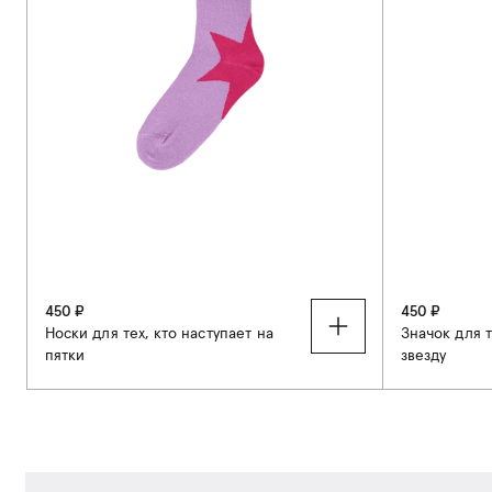
450 ₽
450 ₽
Носки для тех, кто наступает на
Значок для 
пятки
звезду
37-40
41-44