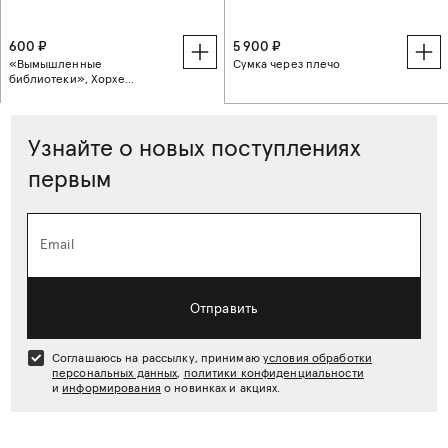
600 ₽
5 900 ₽
«Вымышленные
Сумка через плечо
библиотеки», Хорхе
Каррион
Узнайте о новых поступлениях
первым
Email
Отправить
Соглашаюсь на рассылку, принимаю
условия обработки
персональных данных
,
политики конфиденциальности
и
информирования
о новинках и акциях.