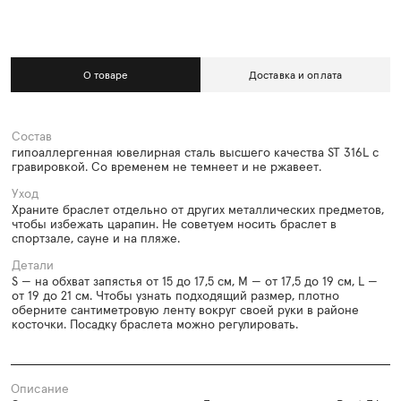
О товаре
Доставка и оплата
Состав
гипоаллергенная ювелирная сталь высшего качества ST 316L с
гравировкой. Со временем не темнеет и не ржавеет.
Уход
Храните браслет отдельно от других металлических предметов,
чтобы избежать царапин. Не советуем носить браслет в
спортзале, сауне и на пляже.
Детали
S — на обхват запястья от 15 до 17,5 см, M — от 17,5 до 19 см, L —
от 19 до 21 см. Чтобы узнать подходящий размер, плотно
оберните сантиметровую ленту вокруг своей руки в районе
косточки. Посадку браслета можно регулировать.
Описание